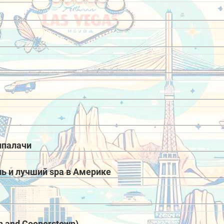
ппалачи
ь и лучший spa в Америке
n and Cooperstown)