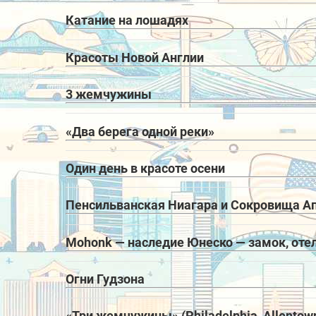
Катание на лошадях
Красоты Новой Англии
3 жемчужины
«Два берега одной реки»
Один день в красоте осени
Пенсильванская Ниагара и Сокровища А
Mohonk — наследие Юнеско — замок, отел
Огни Гудзона
«Три жемчужины» (Philadelphia, Allentow