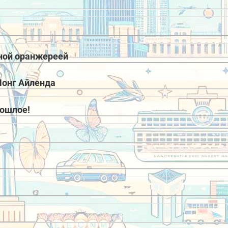
рной оранжереей
Лонг Айленда
рошлое!