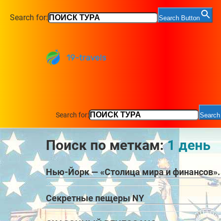
Search for:
Search Button
Search for:
Search
Поиск по меткам:
1 день
Нью-Йорк — «Столица мира и финансов»
Секретные пещеры NY